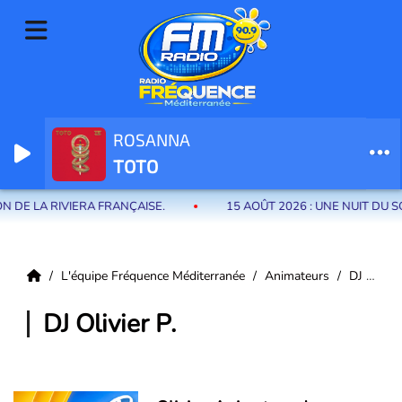
ROSANNA
Radio Fréquence Méditerranée la radio de menton et des communes de
TOTO
la riviera française
DE LA RIVIERA FRANÇAISE.
15 AOÛT 2026 : UNE NUIT DU 
L'équipe Fréquence Méditerranée
Animateurs
DJ Olivier P.
DJ Olivier P.