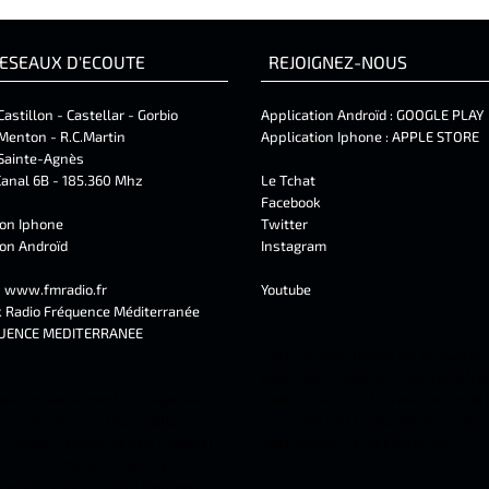
ESEAUX D'ECOUTE
REJOIGNEZ-NOUS
Castillon - Castellar - Gorbio
Application Androïd :
GOOGLE PLAY
Menton - R.C.Martin
Application Iphone :
APPLE STORE
Sainte-Agnès
anal 6B - 185.360 Mhz
Le Tchat
Facebook
ion Iphone
Twitter
ion Androïd
Instagram
t
www.fmradio.fr
Youtube
k
Radio Fréquence Méditerranée
UENCE MEDITERRANEE
radio menton, toutes les actualités,
régionales, nationales sur radio fr
adio locale, à, menton, roquebrune-
méditerranée, la 1er radio locale de
n, castellar, castillon, gorbio,
Une radio fm et webradio à menton 
l, sospel, sainte-agnes, moulinet,
radio fréquence méditerranée.
ontan, tende, breil-sur-roya.
et infos sur la riviera française.