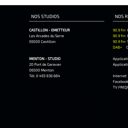
NOS STUDIOS
NOS R
CASTILLON - EMETTEUR
90.9 fm
Les Arcades du Serre
90.9 fm
06500 Castillon
90.9 fm
DAB+
C
MENTON - STUDIO
Applicat
20 Port de Garavan
Applicat
06500 Menton
Tél: 0 493 836 684
Interne
Faceboo
TV FREQ
partout dans le monde, frequence
méditerranée, la webradio locale. écoutez
notre radio sur nos applications
1er webr
smartphone, iphone et androîd gratuites.
cap-marti
écoutez aussi Fréquence méditerranée en
beausolei
fm sur le 96.6.
saorge, f
Fréquence méditerranée, radio pédagogique
musiques 