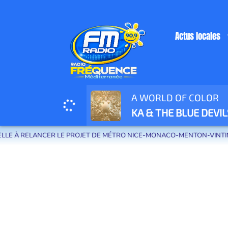
Actus locales
A WORLD OF COLOR
Radio Fréquence Méditerranée la radio de menton et des communes de la
KA & THE BLUE DEVIL
À RELANCER LE PROJET DE MÉTRO NICE-MONACO-MENTON-VINTIMILLE