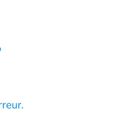
4
reur.