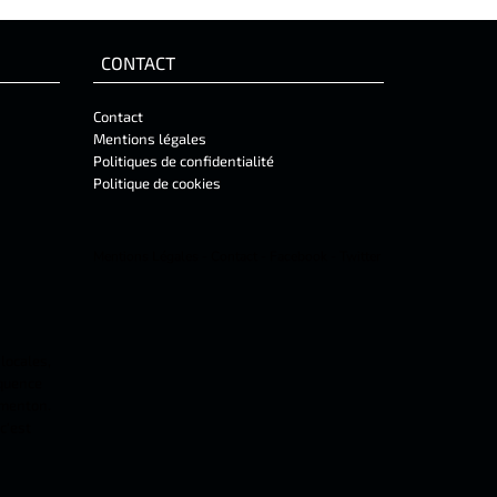
CONTACT
Contact
Mentions légales
Politiques de confidentialité
Politique de cookies
Mentions Légales
-
Contact
-
Facebook
-
Twitter
 locales,
équence
 menton.
c'est