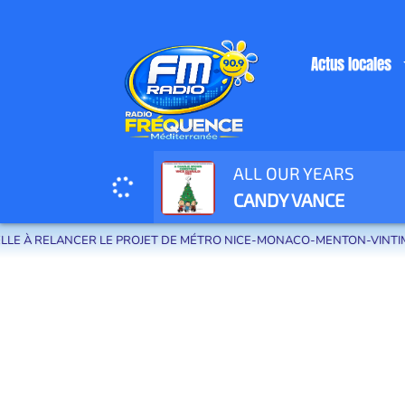
Actus locales
ALL OUR YEARS
Radio Fréquence Méditerranée la radio de menton et des communes de la
CANDY VANCE
À RELANCER LE PROJET DE MÉTRO NICE-MONACO-MENTON-VINTIMILLE