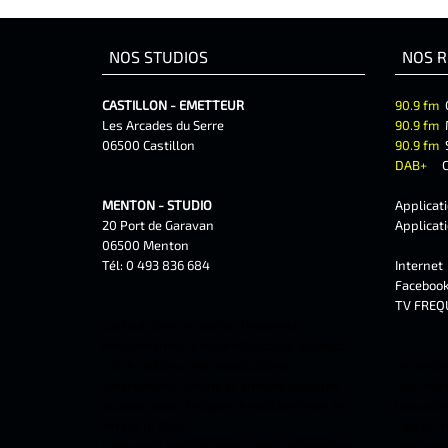
NOS STUDIOS
NOS R
CASTILLON - EMETTEUR
90.9 fm
Les Arcades du Serre
90.9 fm
06500 Castillon
90.9 fm
DAB+
C
MENTON - STUDIO
Applicat
20 Port de Garavan
Applicat
06500 Menton
Tél: 0 493 836 684
Interne
Faceboo
TV FREQ
partout dans le monde, frequence
méditerranée, la webradio locale. écoutez
notre radio sur nos applications
1er webr
smartphone, iphone et androîd gratuites.
cap-marti
écoutez aussi Fréquence méditerranée en
beausolei
fm sur le 96.6.
saorge, f
Fréquence méditerranée, radio pédagogique
musiques 