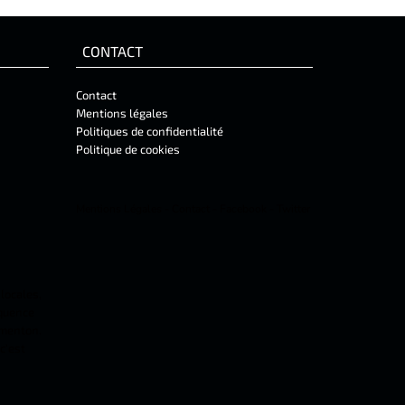
CONTACT
Contact
Mentions légales
Politiques de confidentialité
Politique de cookies
Mentions Légales
-
Contact
-
Facebook
-
Twitter
 locales,
équence
 menton.
c'est