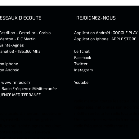
ESEAUX D'ECOUTE
REJOIGNEZ-NOUS
Castillon - Castellar - Gorbio
Application Androïd :
GOOGLE PLAY
Menton - R.C.Martin
Application Iphone :
APPLE STORE
Sainte-Agnès
anal 6B - 185.360 Mhz
Le Tchat
Facebook
ion Iphone
Twitter
ion Androïd
Instagram
t
www.fmradio.fr
Youtube
k
Radio Fréquence Méditerranée
UENCE MEDITERRANEE
radio menton, toutes les actualités,
régionales, nationales sur radio fr
adio locale, à, menton, roquebrune-
méditerranée, la 1er radio locale de
n, castellar, castillon, gorbio,
Une radio fm et webradio à menton 
l, sospel, sainte-agnes, moulinet,
radio fréquence méditerranée.
ontan, tende, breil-sur-roya.
et infos sur la riviera française.