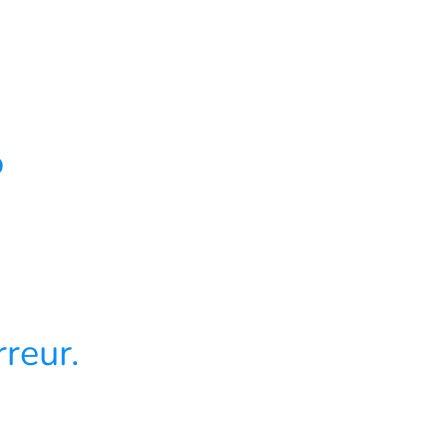
4
reur.