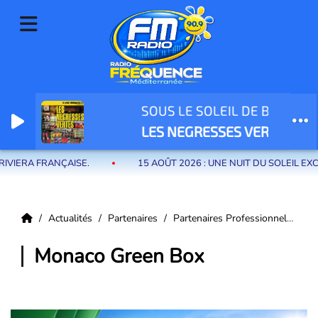
SOUS LE SOLEIL DE BODEGA.
Radio Fréquence Méditerranée la radio de menton et des communes de
LES NEGRESSES VERTES
la riviera française
SE.
15 AOÛT 2026 : UNE NUIT DU SOLEIL EXCEPTIONNELLE 
Actualités
Partenaires
Partenaires Professionnels
Mo
Monaco Green Box