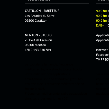
CASTILLON - EMETTEUR
90.9 fm
Les Arcades du Serre
90.9 fm
06500 Castillon
90.9 fm
DAB+
C
MENTON - STUDIO
Applicat
20 Port de Garavan
Applicat
06500 Menton
Tél: 0 493 836 684
Interne
Faceboo
TV FREQ
partout dans le monde, frequence
méditerranée, la webradio locale. écoutez
notre radio sur nos applications
1er webr
smartphone, iphone et androîd gratuites.
cap-marti
écoutez aussi Fréquence méditerranée en
beausolei
fm sur le 96.6.
saorge, f
Fréquence méditerranée, radio pédagogique
musiques 
dans les alpes-maritimes (06)