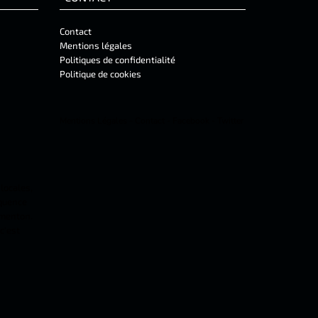
Contact
Mentions légales
Politiques de confidentialité
Politique de cookies
Mentions Légales
-
Contact
-
Facebook
-
Twitter
 locales,
équence
 menton.
c'est