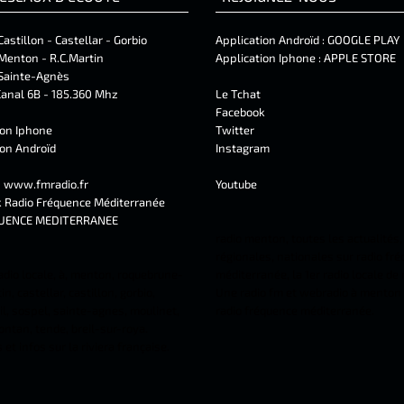
Castillon - Castellar - Gorbio
Application Androïd :
GOOGLE PLAY
Menton - R.C.Martin
Application Iphone :
APPLE STORE
Sainte-Agnès
anal 6B - 185.360 Mhz
Le Tchat
Facebook
ion Iphone
Twitter
ion Androïd
Instagram
t
www.fmradio.fr
Youtube
k
Radio Fréquence Méditerranée
UENCE MEDITERRANEE
radio menton, toutes les actualités,
régionales, nationales sur radio fr
adio locale, à, menton, roquebrune-
méditerranée, la 1er radio locale de
n, castellar, castillon, gorbio,
Une radio fm et webradio à menton 
l, sospel, sainte-agnes, moulinet,
radio fréquence méditerranée.
ontan, tende, breil-sur-roya.
et infos sur la riviera française.