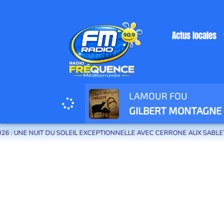
Actus locales
LAMOUR FOU
Radio Fréquence Méditerranée la radio de menton et des communes de la
GILBERT MONTAGNE
: UNE NUIT DU SOLEIL EXCEPTIONNELLE AVEC CERRONE AUX SABLETTE