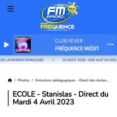
CLUB FEVER
Radio Fréquence Méditerranée la radio de menton et des communes de
FRÉQUENCE MÉDITERRANÉ
la riviera française
LA RIVIERA FRANÇAISE.
15 AOÛT 2026 : UNE NUIT DU SOLE
Photos
Emissions pédagogiques - Direct des écoles
EC
ECOLE - Stanislas - Direct du
Mardi 4 Avril 2023