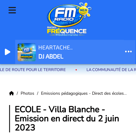
HEARTACHE..
Radio Fréquence Méditerranée la radio de menton et des communes de
DJ ABDEL
la riviera française
DE ROUTE POUR LE TERRITOIRE
LA COMMUNAUTÉ DE LA RIVIE
Photos
Emissions pédagogiques - Direct des écoles
EC
ECOLE - Villa Blanche -
Emission en direct du 2 juin
2023