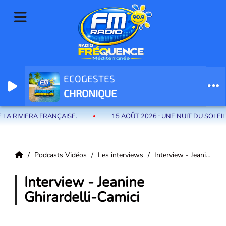
ECOGESTES
Radio Fréquence Méditerranée la radio de menton et des communes de
CHRONIQUE
la riviera française
A RIVIERA FRANÇAISE.
15 AOÛT 2026 : UNE NUIT DU SOLEI
Podcasts Vidéos
Les interviews
Interview - Jeanine Ghirardelli-Camici
Interview - Jeanine
Ghirardelli-Camici