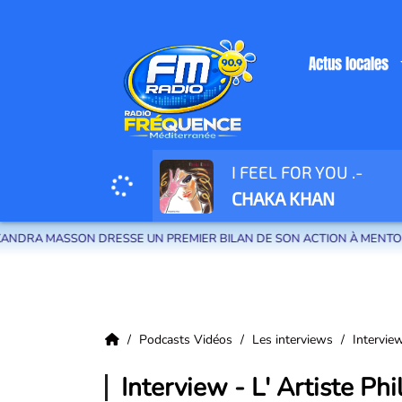
Actus locales
I FEEL FOR YOU .-
Radio Fréquence Méditerranée la radio de menton et des communes de la
CHAKA KHAN
A MASSON DRESSE UN PREMIER BILAN DE SON ACTION À MENTON
Podcasts Vidéos
Les interviews
Intervie
Interview - L' Artiste P