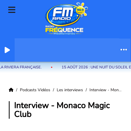
Radio Fréquence Méditerranée la radio de menton et des communes de
la riviera française
RIVIERA FRANÇAISE.
15 AOÛT 2026 : UNE NUIT DU SOLEIL
Podcasts Vidéos
Les interviews
Interview - Monaco Magic Club
Interview - Monaco Magic
Club