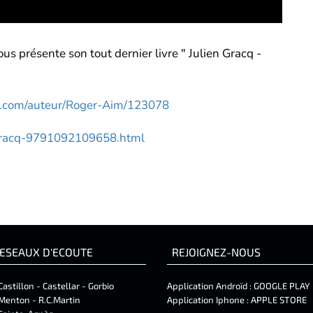
us présente son tout dernier livre " Julien Gracq -
o.com/auteur/Roger-Aim/123078
n-gracq-9791092109658.html
ESEAUX D'ECOUTE
REJOIGNEZ-NOUS
Castillon - Castellar - Gorbio
Application Androïd :
GOOGLE PLAY
Menton - R.C.Martin
Application Iphone :
APPLE STORE