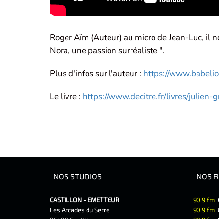
Roger Aïm (Auteur) au micro de Jean-Luc, il no
Nora, une passion surréaliste ".
Plus d'infos sur l'auteur :
https://www.babeli
Le livre :
https://www.decitre.fr/livres/julie
NOS STUDIOS
NOS R
CASTILLON - EMETTEUR
90.9 fm
Les Arcades du Serre
90.9 fm