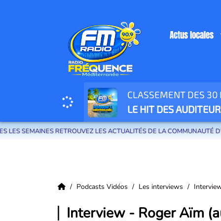
Actus locales
CLASSEMENT DES 30 H
Radio Fréquence Méditerranée la radio de menton et des communes de la
LE HIT DES AUDITEUR
 SEMAINES RETROUVEZ LES ACTUALITÉS DE LA COMMUNAUTÉ D'AGGLOM
Podcasts Vidéos
Les interviews
Intervie
Interview - Roger Aïm (a