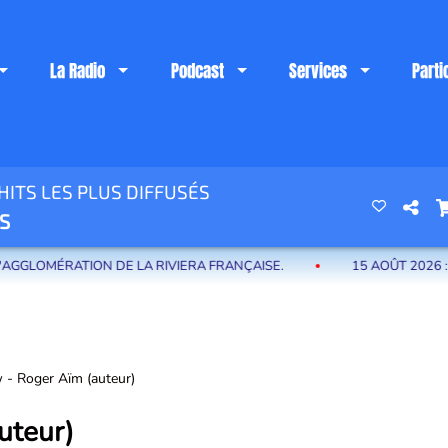
La Radio
Podcast
Services
Parti
ITS LES PLUS DIFFUSÉS
 riviera française
S
ÉRATION DE LA RIVIERA FRANÇAISE.
15 AOÛT 2026 : UNE 
w - Roger Aïm (auteur)
uteur)