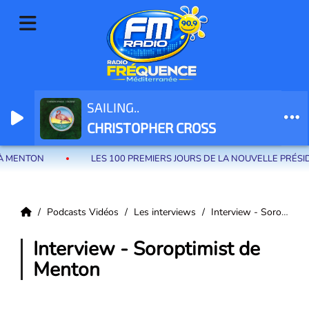
SAILING..
Radio Fréquence Méditerranée la radio de menton et des communes de
CHRISTOPHER CROSS
la riviera française
 MENTON
LES 100 PREMIERS JOURS DE LA NOUVELLE PRÉSIDE
Podcasts Vidéos
Les interviews
Interview - Soroptimist de Menton
Interview - Soroptimist de
Menton