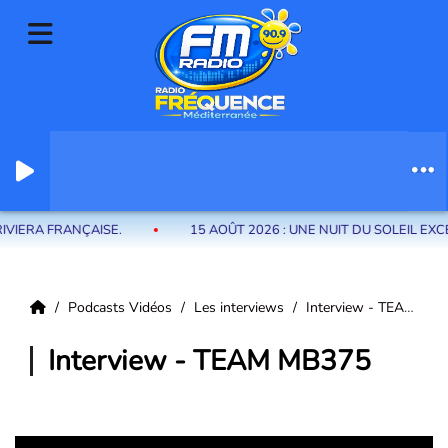
Radio Fréquence Méditerranée la radio de menton et des communes de
la riviera française
VIERA FRANÇAISE.
15 AOÛT 2026 : UNE NUIT DU SOLEIL EX
Podcasts Vidéos
Les interviews
Interview - TEAM MB375
Interview - TEAM MB375