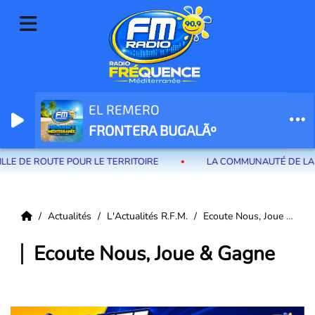
EL REMERO
Radio Fréquence Méditerranée la radio de menton et des communes de
FRONTERA BUGALÃº
la riviera française
 DE ROUTE POUR LE TERRITOIRE
LA COMMUNAUTÉ DE LA RIVI
Actualités
L'Actualités R.F.M.
Ecoute Nous, Joue & Gagne
Ecoute Nous, Joue & Gagne