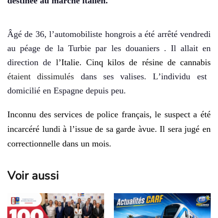
destinée au marché
italien.
Âg
é
de 36, l’
automobiliste hongrois a é
t
é
arrêt
é vendredi
au péage de la Turbie par les douaniers . Il allait en
direction de
l’
Italie. Cinq kilos de résine de cannabis
étaient dissimulé
s
dans ses valises. L
’
individu est
domicilié en Espagne depuis peu.
Inconnu des services de police fran
ç
ais, le suspect a é
t
é
incarc
é
r
é
lundi à l’
issue de sa garde
à
vue. Il sera jugé en
correctionnelle dans un mois.
Voir aussi