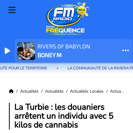
RIVERS OF BABYLON
Radio Fréquence Méditerranée la radio de menton et des communes de
BONEY M
la riviera française
RRITOIRE
LA COMMUNAUTÉ DE LA RIVIERA FRANÇAISE APPE
Actualités
Actualités
Actualités Locales
Actualités La Turbie
La Turbie : les douaniers
arrêtent un individu avec 5
kilos de cannabis