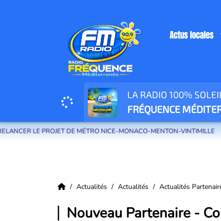
Actus locales
LA RADIO 100% SOLEI
Radio Fréquence Méditerranée la radio de menton et des communes de la
FRÉQUENCE MÉDITE
ROJET DE MÉTRO NICE-MONACO-MENTON-VINTIMILLE
CARF - 
Actualités
Actualités
Actualités Partenai
Nouveau Partenaire - Coi