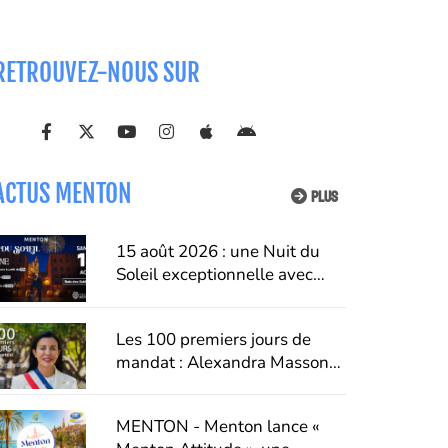
RETROUVEZ-NOUS SUR
ACTUS MENTON
PLUS
15 août 2026 : une Nuit du
Soleil exceptionnelle avec
Cerrone aux Sablettes
Les 100 premiers jours de
mandat : Alexandra Masson
dresse un premier bilan de
son action à Menton
MENTON - Menton lance «