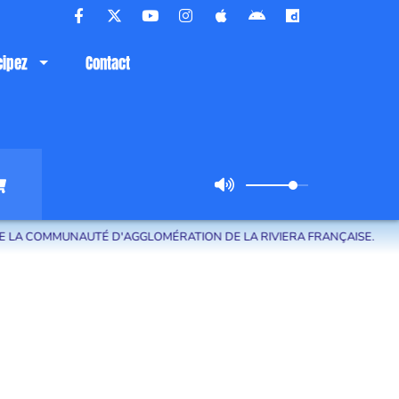
cipez
Contact
É D'AGGLOMÉRATION DE LA RIVIERA FRANÇAISE.
15 AOÛT 2