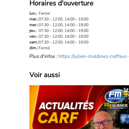
Horaires d'ouverture
lun.:
Fermé
mar.:
07:30 – 12:00,
14:00 – 19:00
mer.:
07:30 – 12:00,
14:00 – 19:00
jeu.:
07:30 – 12:00,
14:00 – 19:00
ven.:
07:30 – 12:00,
14:00 – 19:00
À Menton, Port de
sam.:
07:30 – 12:00,
14:00 – 19:00
GARAVAN, une
dim.:
Fermé
nouvelle adresse fai
Plus d'infos :
https://julien-maldinez-coiffeu
parler les braises !
Bienvenue
Voir aussi
au Restaurant
Grillades !