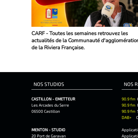
CARF - Toutes les semaines retrouvez les
actualités de la Communauté d'agglomératio
de la Riviera Française.
NOS STUDIOS
NOS R
CASTILLON - EMETTEUR
90.9 fm
Les Arcades du Serre
90.9 fm
06500 Castillon
90.9 fm
DAB+
C
MENTON - STUDIO
Applicat
20 Port de Garavan
Applicat