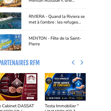
Menton Attitude », une
campagne pour faire du
respect un véritable art de
RIVIERA - Quand la Riviera se
vivre
met à l’ombre : les refuges
fraîcheur de Menton, Riviera &
Merveilles
MENTON - Fête de la Saint-
Pierre
PARTENAIRES RFM
e Cabinet DASSAT
Testa Immobilier "