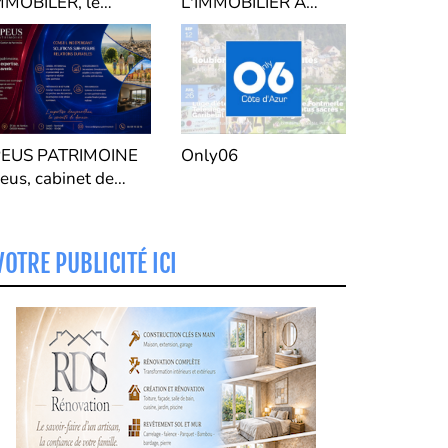
MMOBILER, le
L'IMMOBILIER À
ouveau Syndic de
MENTON "
opropriété du
assin Mentonnais,
e la Vallée de al
evera et Vallée de la
oya.
PEUS PATRIMOINE
Only06
peus, cabinet de
estion de patrimoine
VOTRE PUBLICITÉ ICI