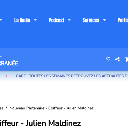
La Radio
Podcast
Services
Parti
L
 riviera française
RRANÉE
TOUTES LES SEMAINES RETROUVEZ LES ACTUALITÉS DE LA COMMUNAUT
res
Nouveau Partenaire - Coiffeur - Julien Maldinez
ffeur - Julien Maldinez