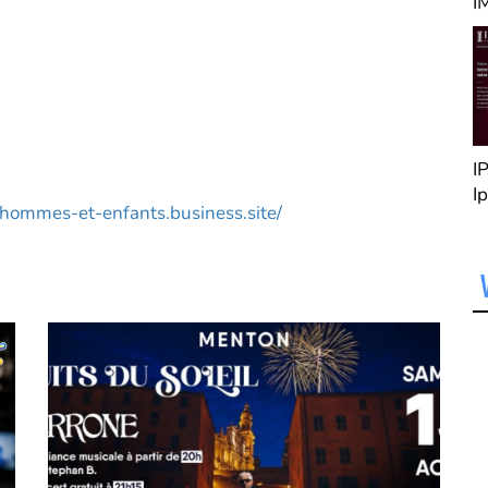
Menton " Immobilier
I
n
C
B
d
B
R
Cryptom06
Monaco Green Box
I
I
t
r-hommes-et-enfants.business.site/
g