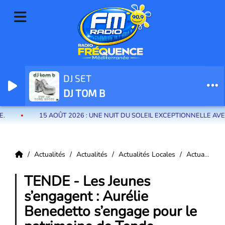
DJ SET
Radio Fréquence Méditerranée la radio de menton et des communes de
DJ TOM B
la riviera française
15 AOÛT 2026 : UNE NUIT DU SOLEIL EXCEPTIONNELLE AVEC CERRON
Actualités
Actualités
Actualités Locales
Actualités Tende
TENDE - Les Jeunes
s’engagent : Aurélie
Benedetto s’engage pour le