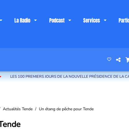
La Radio
Podcast
Services
Parti
 riviera française
REMIERS JOURS DE LA NOUVELLE PRÉSIDENCE DE LA CARF : ALEXANDR
Actualités Tende
Un étang de pêche pour Tende
 Tende