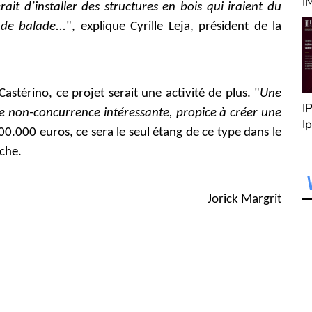
Menton " Immobilier
I
erait d’installer des structures en bois qui iraient du
n
e balade...
", explique Cyrille Leja, président de la
C
B
d
B
Castérino, ce projet serait une activité de plus. "
Une
R
Cryptom06
Monaco Green Box
I
ne non-concurrence intéressante, propice à créer une
I
t
500.000 euros, ce sera le seul étang de ce type dans le
g
oche.
Jorick Margrit