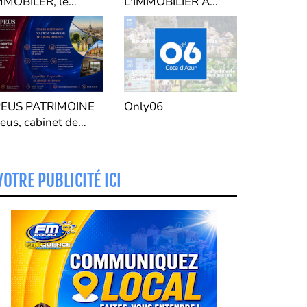
MMOBILER, le
L'IMMOBILIER À
ouveau Syndic de
MENTON "
opropriété du
assin Mentonnais,
e la Vallée de al
evera et Vallée de la
oya.
PEUS PATRIMOINE
Only06
peus, cabinet de
estion de patrimoine
VOTRE PUBLICITÉ ICI