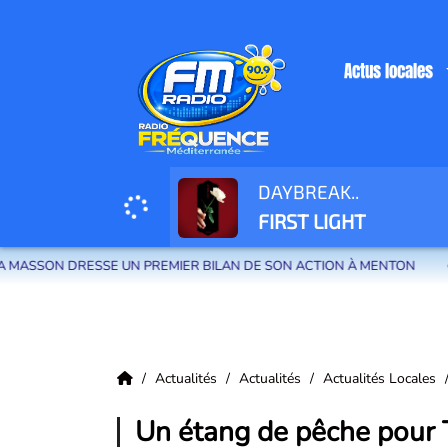
Actus locales
DAYBREAK..
Radio Fréquence Méditerranée la radio de menton et des communes de la
FIRST LIGHT
SE UN PREMIER BILAN DE SON ACTION À MENTON
LES 100 P
Actualités
Actualités
Actualités Locales
Un étang de pêche pour