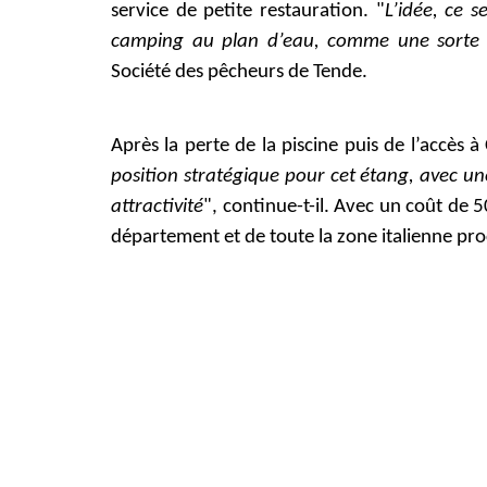
service de petite restauration. "
L’idée, ce s
camping au plan d’eau, comme une sorte d
Société des pêcheurs de Tende.
Après la perte de la piscine puis de l’accès à 
À Menton, Port de
GARAVAN, une
position stratégique pour cet étang, avec u
nouvelle adresse fai
attractivité
", continue-t-il. Avec un coût de 
parler les braises !
département et de toute la zone italienne pr
Bienvenue
au Restaurant
Grillades !