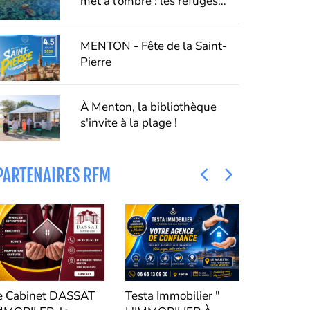
met à l’ombre : les refuges
fraîcheur de Menton, Riviera &
Merveilles
MENTON - Fête de la Saint-
Pierre
À Menton, la bibliothèque
s'invite à la plage !
PARTENAIRES RFM
e Cabinet DASSAT
Testa Immobilier "