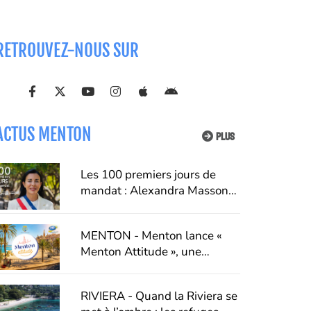
RETROUVEZ-NOUS SUR
ACTUS MENTON
PLUS
Les 100 premiers jours de
mandat : Alexandra Masson
dresse un premier bilan de
son action à Menton
MENTON - Menton lance «
Menton Attitude », une
campagne pour faire du
respect un véritable art de
RIVIERA - Quand la Riviera se
vivre