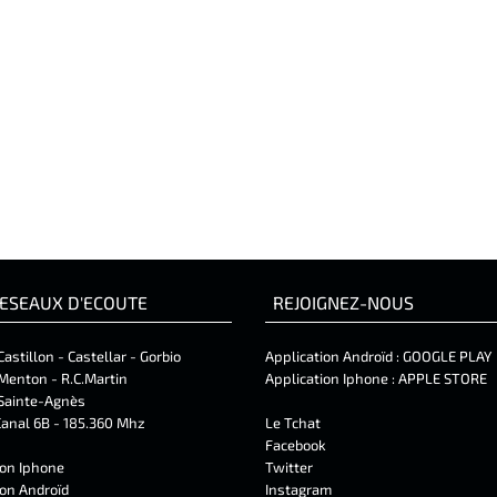
ESEAUX D'ECOUTE
REJOIGNEZ-NOUS
Castillon - Castellar - Gorbio
Application Androïd :
GOOGLE PLAY
Menton - R.C.Martin
Application Iphone :
APPLE STORE
Sainte-Agnès
anal 6B - 185.360 Mhz
Le Tchat
Facebook
ion Iphone
Twitter
ion Androïd
Instagram