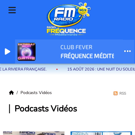
CLUB FEVER
Radio Fréquence Méditerranée la radio de menton et des communes de
FRÉQUENCE MÉDITERRANÉE
la riviera française
ÇAISE.
15 AOÛT 2026 : UNE NUIT DU SOLEIL EXCEPTIONNE
Podcasts Vidéos
RSS
Podcasts Vidéos