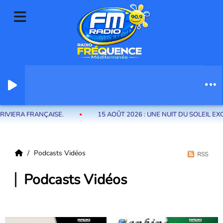
Radio Fréquence Méditerranée la radio de menton et des communes de
la riviera française
SE.
15 AOÛT 2026 : UNE NUIT DU SOLEIL EXCEPTIONNELLE
Podcasts Vidéos
RSS
Podcasts Vidéos