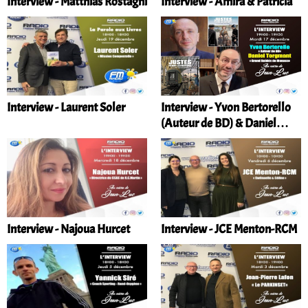
Interview - Matthias Rostagni
Interview - Amira & Patricia
Interview - Laurent Soler
Interview - Yvon Bertorello
(Auteur de BD) & Daniel
Torgmant (Grand Rabbin de
Monaco)
Interview - Najoua Hurcet
Interview - JCE Menton-RCM